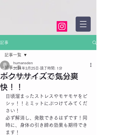
記事
記事一覧
humansden
記事一覧
2021年3月25日
読了時間: 1分
ボクササイズで気分爽
パーソナルトレーニングジム内装工事
快！！
日頃溜まったストレスやモヤモヤをビ
シッ！！とミットにぶつけてみてくだ
さい！
必ず解消し、発散できるはずです！同
時に、身体の引き締め効果も期待でき
ます！