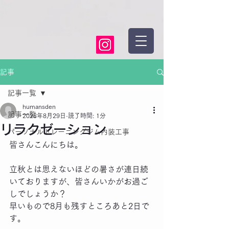
記事
記事一覧
humansden
記事一覧
2023年8月29日
読了時間: 1分
リラクゼーション
パーソナルトレーニングジム内装工事
皆さんこんにちは。
立秋とは思えないほどの暑さが連日続
いておりますが、皆さんいかがお過ご
しでしょうか？
早いもので8月も残すところあと2日で
す。