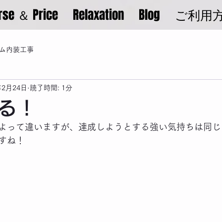
rse ＆ Price
Relaxation
Blog
ご利用
ム内装工事
年2月24日
読了時間: 1分
る！
よって違いますが、達成しようとする強い気持ちは同じ
すね！