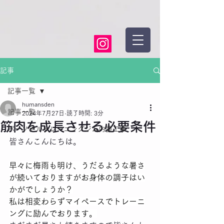
記事
記事一覧
humansden
記事一覧
2024年7月27日
読了時間: 3分
筋肉を成長させる必要条件
パーソナルトレーニングジム内装工事
皆さんこんにちは。
早々に梅雨も明け、うだるような暑さ
が続いておりますがお身体の調子はい
かがでしょうか？
私は相変わらずマイペースでトレーニ
ングに励んでおります。