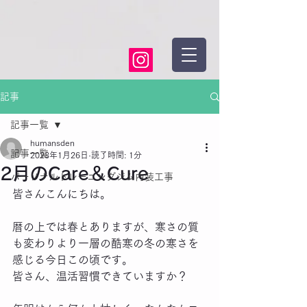
記事
記事一覧
humansden
記事一覧
2023年1月26日
読了時間: 1分
2月のCare＆Cure
パーソナルトレーニングジム内装工事
皆さんこんにちは。
暦の上では春とありますが、寒さの質
も変わりより一層の酷寒の冬の寒さを
感じる今日この頃です。
皆さん、温活習慣できていますか？