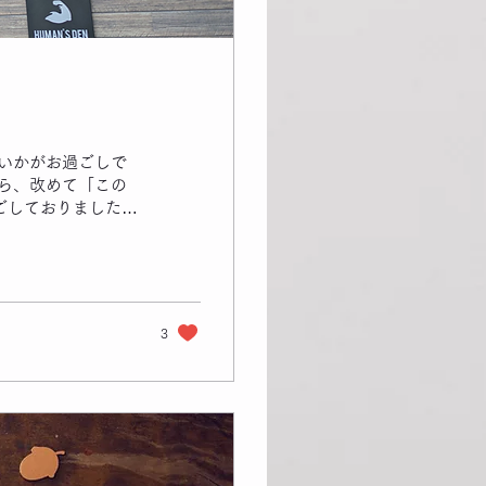
はいかがお過ごしで
ら、改めて「この
ごしておりました。
きた素晴らしい1年
AN'S DENは明
お正月休みでリフレッ
しょう!! ​本年
ただきます。 ジ
3
'S DEN オーナ