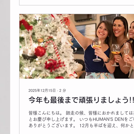
くお願い申し上げます。 ​皆様へ ​年末年始は、ご家
り過ごされる方も多いかと思います。 美味しいもの
っかりとお身体を休めてリフレッシュしてください。 
り、また皆様の元気な笑顔にお会いできるのを楽し
2026年も、皆様の理想の身体作りを全力でサポー
す！...
2025年12月15日
∙
2
分
今年も最後まで頑張りましょう!
皆様こんにちは。 師走の候、皆様におかれましては
とお慶び申し上げます。 いつもHUMAN'S DENをご利用いただき、誠に
ありがとうございます。 12月も半ばを迎え、何か
ごしのことと存じます。忘年会やクリスマス、年末