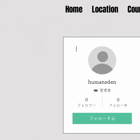
Home
Location
Cou
その他
humansden
管理者
0
0
フォロワー
フォロー中
フォローする