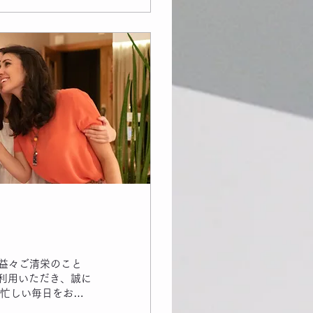
族やご友人とゆっく
を楽しみつつ、し
​1月7日の10時よ
みにしております。
トさせていただきま
!
益々ご清栄のこと
と忙しい毎日をお過
の準備など、イベン