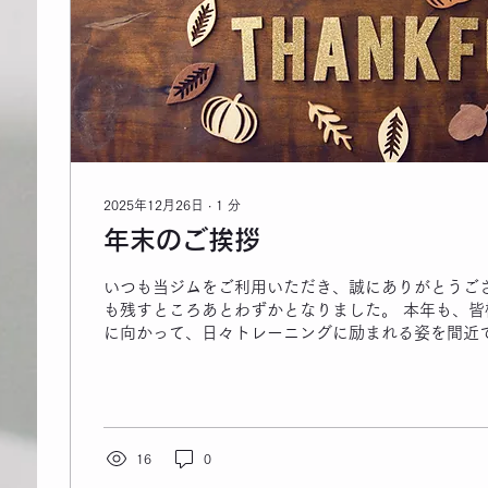
2025年12月26日
∙
1
分
年末のご挨拶
いつも当ジムをご利用いただき、誠にありがとうござい
も残すところあとわずかとなりました。 ​本年も、
に向かって、日々トレーニングに励まれる姿を間近
ただけたこと、心より感謝申し上げます。 ​さて、
ジムの年末年始の営業スケジュールを下記の通りと
す。 ​ 年末年始の営業スケジュール ​年内最終営業日： 
（土）まで ​休業期間： 2025年12月28日（日）～ 2
（火） ​年始営業開始： 2026年1月7日（水）10:0
16
0
間中、皆様にはご不便をおかけいたしますが、何卒