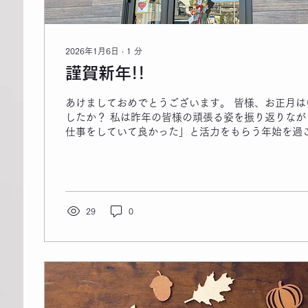
2026年1月6日
∙
1
分
謹賀新年!!
あけましておめでとうございます。 ​皆様、お正月
したか？ 私は昨年の皆様の頑張る姿を振り返りなが
仕事をしていて良かった」と活力をもらう年始を過
​昨年は多くのお客様に支えられ、共に目標を達成で
でした。 本当にありがとうございました。 ​さて、HUM
日1月7日より2026年の営業を開始いたします。 
シュした身体を、明日からまた一緒に引き締めていきま
も、皆様の理想の体づくりを全力でサポートさせてい
29
0
ムでお会いできるのを楽しみにしております。 HUMAN
ー氏家 洋一