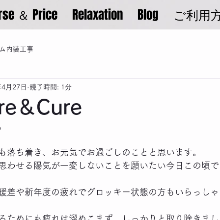
rse ＆ Price
Relaxation
Blog
ご利用
ム内装工事
年4月27日
読了時間: 1分
re＆Cure
。
も落ち着き、お元気でお過ごしのことと思います。
思わせる陽気が一変しないことを願いたい今日この頃で
暖差や新年度の疲れでグロッキー状態の方もいらっしゃ
るためにも疲れは溜めこまず、しっかりと取り除きまし