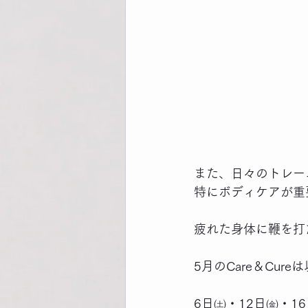
また、日々のトレー
特にボディケアが重
疲れた身体に鞭を打
5月のCare＆Cu
6日㈯・12日㈮・1